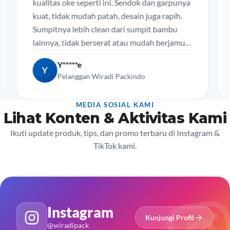
kualitas oke seperti ini. Sendok dan garpunya
gr
kuat, tidak mudah patah, desain juga rapih.
di
Sumpitnya lebih clean dari sumpit bambu
un
lainnya, tidak berserat atau mudah berjamur.
sa
Sangat rekomen.
Y*****e
Y
Pelanggan Wiradi Packindo
MEDIA SOSIAL KAMI
Lihat Konten & Aktivitas Kami
Ikuti update produk, tips, dan promo terbaru di Instagram &
TikTok kami.
Instagram
Kunjungi Profil
@wiradipack