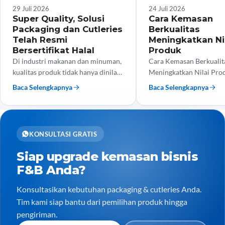
Tips Bisnis
Tips Bisnis
29 Juli 2026
24 Juli 2026
Super Quality, Solusi
Cara Kemasan
Packaging dan Cutleries
Berkualitas
Telah Resmi
Meningkatkan Ni
Bersertifikat Halal
Produk
Di industri makanan dan minuman,
Cara Kemasan Berkualit
kualitas produk tidak hanya dinilai
Meningkatkan Nilai Pro
dari rasa, tetapi juga dari keamanan
tengah persaingan bisni
Baca Selengkapnya
Baca Selengkapnya
dan kehalalan kemasan yang
dan minuman yang semak
digunakan. Kini, Super…
kualitas produk saja tida
menjadi…
KONSULTASI GRATIS
Siap upgrade kemasan bisnis
F&B Anda?
Konsultasikan kebutuhan packaging & cutleries Anda.
Tim kami siap bantu dari pemilihan produk hingga
pengiriman.