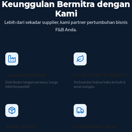
Keunggulan Bermitra dengan
Kami
Lebih dari sekadar supplier, kami partner pertumbuhan bisnis
F&B Anda.
Langsung Pabrik
Food Grade & Higienis
Distributor tangan pertama, harga
Terbuat dari bahan baku terbaik &
lebih kompetitif.
aman pangan.
Ready Stock
Pengiriman Cepat