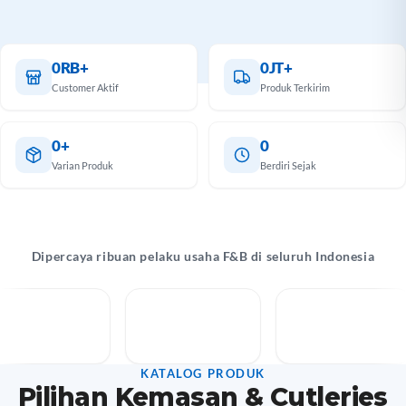
antu
k Anda
 lebih
0RB+
0JT+
mal.
Customer Aktif
Produk Terkirim
hat
alog
0+
0
Varian Produk
Berdiri Sejak
Dipercaya ribuan pelaku usaha F&B di seluruh Indonesia
KATALOG PRODUK
Pilihan Kemasan & Cutleries