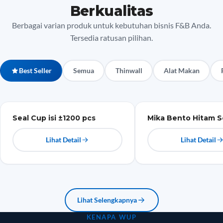
Berkualitas
Berbagai varian produk untuk kebutuhan bisnis F&B Anda.
Tersedia ratusan pilihan.
Best Seller
Semua
Thinwall
Alat Makan
Plastik
Mika
Seal Cup isi ±1200 pcs
Mika Bento Hitam S
Lihat Detail
Lihat Detail
Lihat Selengkapnya
KENAPA WUP