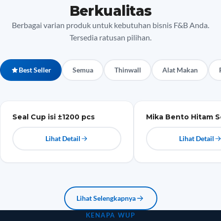
Berkualitas
Berbagai varian produk untuk kebutuhan bisnis F&B Anda.
Tersedia ratusan pilihan.
Best Seller
Semua
Thinwall
Alat Makan
Plastik
Mika
Seal Cup isi ±1200 pcs
Mika Bento Hitam S
Lihat Detail
Lihat Detail
Lihat Selengkapnya
KENAPA WUP