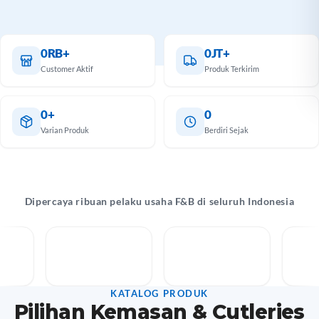
antu
k Anda
 lebih
0RB+
0JT+
mal.
Customer Aktif
Produk Terkirim
hat
alog
0+
0
Varian Produk
Berdiri Sejak
Dipercaya ribuan pelaku usaha F&B di seluruh Indonesia
KATALOG PRODUK
Pilihan Kemasan & Cutleries