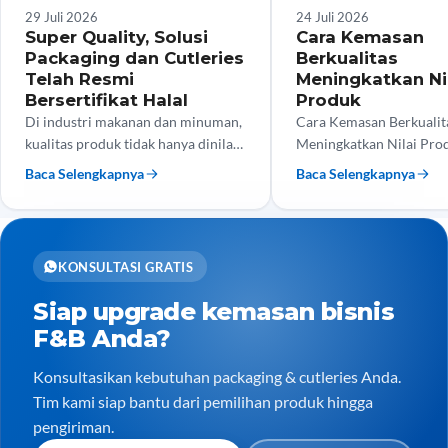
Tips Bisnis
Tips Bisnis
29 Juli 2026
24 Juli 2026
Super Quality, Solusi
Cara Kemasan
Packaging dan Cutleries
Berkualitas
Telah Resmi
Meningkatkan Ni
Bersertifikat Halal
Produk
Di industri makanan dan minuman,
Cara Kemasan Berkualit
kualitas produk tidak hanya dinilai
Meningkatkan Nilai Pro
dari rasa, tetapi juga dari keamanan
tengah persaingan bisni
Baca Selengkapnya
Baca Selengkapnya
dan kehalalan kemasan yang
dan minuman yang semak
digunakan. Kini, Super…
kualitas produk saja tida
menjadi…
KONSULTASI GRATIS
Siap upgrade kemasan bisnis
F&B Anda?
Konsultasikan kebutuhan packaging & cutleries Anda.
Tim kami siap bantu dari pemilihan produk hingga
pengiriman.