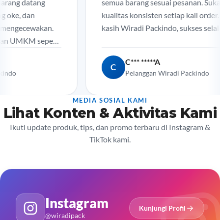
ang datang
semua barang sesuai pesanan. Suka de
ke, dan
kualitas konsisten setiap kali order. Ter
ngecewakan.
kasih Wiradi Packindo, sukses selalu!
UMKM seperti
C*** *****A
C
o
Pelanggan Wiradi Packindo
MEDIA SOSIAL KAMI
Lihat Konten & Aktivitas Kami
Ikuti update produk, tips, dan promo terbaru di Instagram &
TikTok kami.
Instagram
Kunjungi Profil
@wiradipack