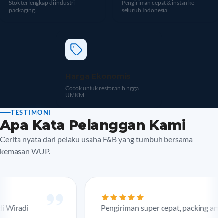
Stok terlengkap di industri
Pengiriman cepat & instan ke
packaging.
seluruh Indonesia.
Harga Ekonomis
Cocok untuk restoran hingga
UMKM.
TESTIMONI
Apa Kata Pelanggan Kami
Cerita nyata dari pelaku usaha F&B yang tumbuh bersama
kemasan WUP.
iradi
Pengiriman super cepat, packing aman,