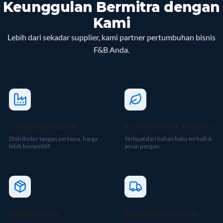
Keunggulan Bermitra dengan
Kami
Lebih dari sekadar supplier, kami partner pertumbuhan bisnis
F&B Anda.
Langsung Pabrik
Food Grade & Higienis
Distributor tangan pertama, harga
Terbuat dari bahan baku terbaik &
lebih kompetitif.
aman pangan.
Ready Stock
Pengiriman Cepat