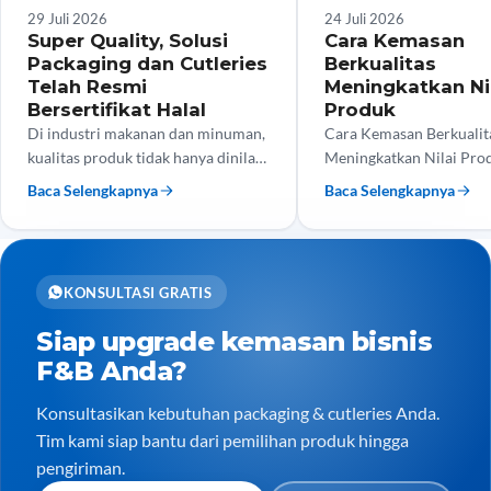
Tips Bisnis
Tips Bisnis
29 Juli 2026
24 Juli 2026
Super Quality, Solusi
Cara Kemasan
Packaging dan Cutleries
Berkualitas
Telah Resmi
Meningkatkan Ni
Bersertifikat Halal
Produk
Di industri makanan dan minuman,
Cara Kemasan Berkualit
kualitas produk tidak hanya dinilai
Meningkatkan Nilai Pro
dari rasa, tetapi juga dari keamanan
tengah persaingan bisni
Baca Selengkapnya
Baca Selengkapnya
dan kehalalan kemasan yang
dan minuman yang semak
digunakan. Kini, Super…
kualitas produk saja tida
menjadi…
KONSULTASI GRATIS
Siap upgrade kemasan bisnis
F&B Anda?
Konsultasikan kebutuhan packaging & cutleries Anda.
Tim kami siap bantu dari pemilihan produk hingga
pengiriman.