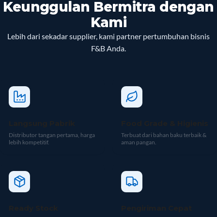
Keunggulan Bermitra dengan
Kami
Lebih dari sekadar supplier, kami partner pertumbuhan bisnis
F&B Anda.
Langsung Pabrik
Food Grade & Higienis
Distributor tangan pertama, harga
Terbuat dari bahan baku terbaik &
lebih kompetitif.
aman pangan.
Ready Stock
Pengiriman Cepat