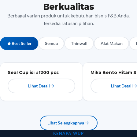
Berkualitas
Berbagai varian produk untuk kebutuhan bisnis F&B Anda.
Tersedia ratusan pilihan.
Best Seller
Semua
Thinwall
Alat Makan
Plastik
Mika
Seal Cup isi ±1200 pcs
Mika Bento Hitam S
Lihat Detail
Lihat Detail
Lihat Selengkapnya
KENAPA WUP