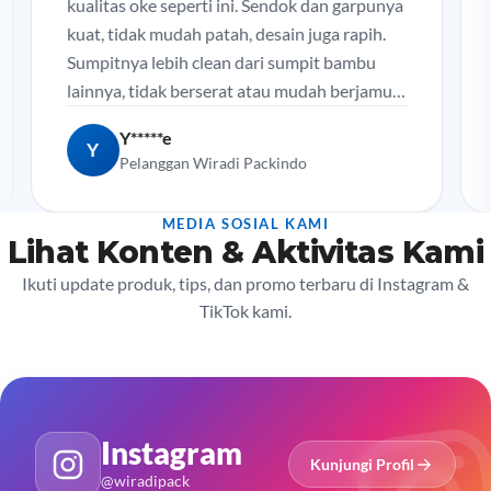
kualitas oke seperti ini. Sendok dan garpunya
gro
kuat, tidak mudah patah, desain juga rapih.
dit
Sumpitnya lebih clean dari sumpit bambu
unt
lainnya, tidak berserat atau mudah berjamur.
say
Sangat rekomen.
Y*****e
Y
Pelanggan Wiradi Packindo
MEDIA SOSIAL KAMI
Lihat Konten & Aktivitas Kami
Ikuti update produk, tips, dan promo terbaru di Instagram &
TikTok kami.
Instagram
Kunjungi Profil
@wiradipack