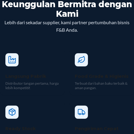
Keunggulan Bermitra dengan
Kami
Lebih dari sekadar supplier, kami partner pertumbuhan bisnis
F&B Anda.
Langsung Pabrik
Food Grade & Higienis
Distributor tangan pertama, harga
Terbuat dari bahan baku terbaik &
lebih kompetitif.
aman pangan.
Ready Stock
Pengiriman Cepat