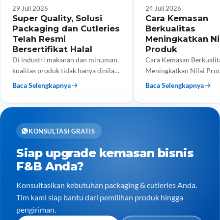
Tips Bisnis
Tips Bisnis
29 Juli 2026
24 Juli 2026
Super Quality, Solusi
Cara Kemasan
Packaging dan Cutleries
Berkualitas
Telah Resmi
Meningkatkan Ni
Bersertifikat Halal
Produk
Di industri makanan dan minuman,
Cara Kemasan Berkualit
kualitas produk tidak hanya dinilai
Meningkatkan Nilai Pro
dari rasa, tetapi juga dari keamanan
tengah persaingan bisni
Baca Selengkapnya
Baca Selengkapnya
dan kehalalan kemasan yang
dan minuman yang semak
digunakan. Kini, Super…
kualitas produk saja tida
menjadi…
KONSULTASI GRATIS
Siap upgrade kemasan bisnis
F&B Anda?
Konsultasikan kebutuhan packaging & cutleries Anda.
Tim kami siap bantu dari pemilihan produk hingga
pengiriman.