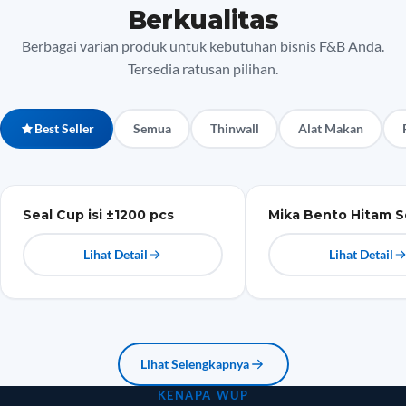
Berkualitas
Berbagai varian produk untuk kebutuhan bisnis F&B Anda.
Tersedia ratusan pilihan.
Best Seller
Semua
Thinwall
Alat Makan
Plastik
Mika
Seal Cup isi ±1200 pcs
Mika Bento Hitam S
Lihat Detail
Lihat Detail
Lihat Selengkapnya
KENAPA WUP