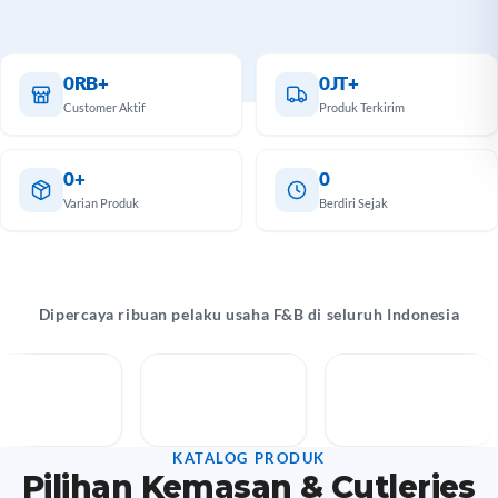
antu
k Anda
 lebih
0RB+
0JT+
mal.
Customer Aktif
Produk Terkirim
hat
alog
0+
0
Varian Produk
Berdiri Sejak
Dipercaya ribuan pelaku usaha F&B di seluruh Indonesia
KATALOG PRODUK
Pilihan Kemasan & Cutleries