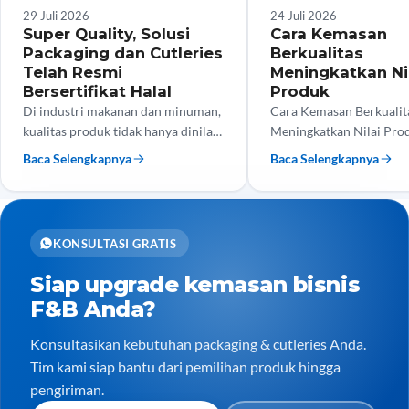
Tips Bisnis
Tips Bisnis
29 Juli 2026
24 Juli 2026
Super Quality, Solusi
Cara Kemasan
Packaging dan Cutleries
Berkualitas
Telah Resmi
Meningkatkan Ni
Bersertifikat Halal
Produk
Di industri makanan dan minuman,
Cara Kemasan Berkualit
kualitas produk tidak hanya dinilai
Meningkatkan Nilai Pro
dari rasa, tetapi juga dari keamanan
tengah persaingan bisni
Baca Selengkapnya
Baca Selengkapnya
dan kehalalan kemasan yang
dan minuman yang semak
digunakan. Kini, Super…
kualitas produk saja tida
menjadi…
KONSULTASI GRATIS
Siap upgrade kemasan bisnis
F&B Anda?
Konsultasikan kebutuhan packaging & cutleries Anda.
Tim kami siap bantu dari pemilihan produk hingga
pengiriman.