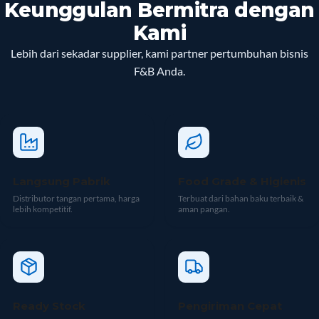
Keunggulan Bermitra dengan
Kami
Lebih dari sekadar supplier, kami partner pertumbuhan bisnis
F&B Anda.
Langsung Pabrik
Food Grade & Higienis
Distributor tangan pertama, harga
Terbuat dari bahan baku terbaik &
lebih kompetitif.
aman pangan.
Ready Stock
Pengiriman Cepat