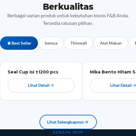
Berkualitas
Berbagai varian produk untuk kebutuhan bisnis F&B Anda.
Tersedia ratusan pilihan.
Best Seller
Semua
Thinwall
Alat Makan
Plastik
Mika
Seal Cup isi ±1200 pcs
Mika Bento Hitam S
Lihat Detail
Lihat Detail
Lihat Selengkapnya
KENAPA WUP