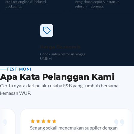
Stok terlengkap di industri
Pengiriman cepat & instan ke
packaging.
seluruh Indonesia.
Harga Ekonomis
Cocok untuk restoran hingga
UMKM.
TESTIMONI
Apa Kata Pelanggan Kami
Cerita nyata dari pelaku usaha F&B yang tumbuh bersama
kemasan WUP.
Senang sekali menemukan supplier dengan