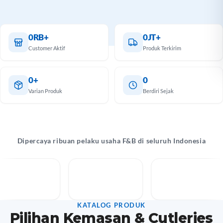
antu
k Anda
 lebih
0RB+
0JT+
mal.
Customer Aktif
Produk Terkirim
hat
alog
0+
0
Varian Produk
Berdiri Sejak
Dipercaya ribuan pelaku usaha F&B di seluruh Indonesia
KATALOG PRODUK
Pilihan Kemasan & Cutleries